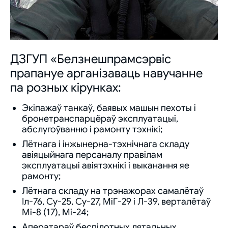
ДЗГУП «Белзнешпрамсэрвіс
прапануе арганізаваць навучанне
па розных кірунках:
Экіпажаў танкаў, баявых машын пехоты і
бронетранспарцёраў эксплуатацыі,
абслугоўванню і рамонту тэхнікі;
Лётнага і інжынерна-тэхнічнага складу
авіяцыйнага персаналу правілам
эксплуатацыі авіятэхнікі і выканання яе
рамонту;
Лётнага складу на трэнажорах самалётаў
Іл-76, Су-25, Су-27, МіГ-29 і Л-39, верталётаў
Мі-8 (17), Мі-24;
Аператараў беспілотных лятальных