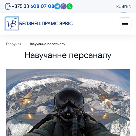
Перайсці
+375 33
608 07 08
RU
BY
EN
да
асноўнага
змесціва
БЕЛЗНЕШПРАМСЭРВIС
Breadcrumb
Галоўная
Навучанне персаналу
Навучанне персаналу