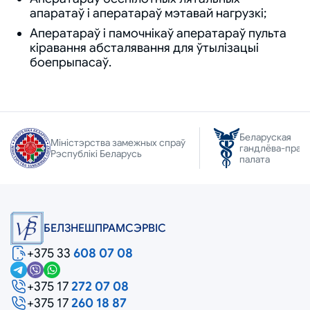
апаратаў і аператараў мэтавай нагрузкі;
Аператараў і памочнікаў аператараў пульта
кіравання абсталявання для ўтылізацыі
боепрыпасаў.
Беларуская
Міністэрства замежных спраў
гандлёва-прам
Рэспублікі Беларусь
палата
БЕЛЗНЕШПРАМСЭРВIС
+375 33
608 07 08
+375 17
272 07 08
+375 17
260 18 87