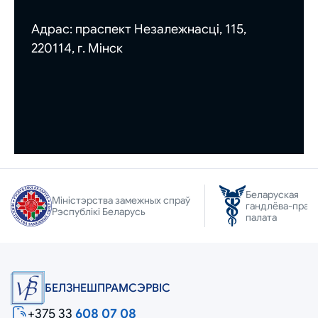
Адрас:
праспект Незалежнасці, 115,
220114, г. Мінск
Беларуская
Міністэрства замежных спраў
гандлёва-прам
Рэспублікі Беларусь
палата
БЕЛЗНЕШПРАМСЭРВIС
+375 33
608 07 08