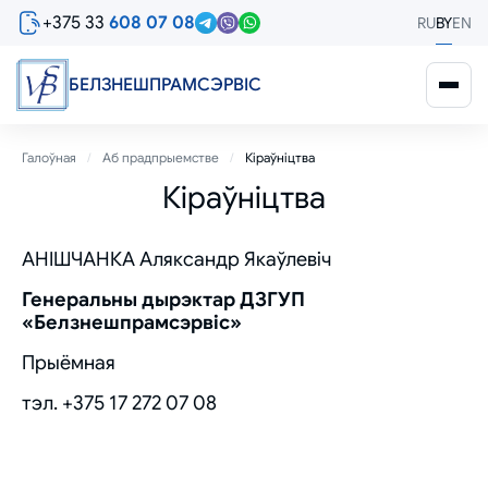
Перайсці
+375 33
608 07 08
RU
BY
EN
да
асноўнага
змесціва
БЕЛЗНЕШПРАМСЭРВIС
Breadcrumb
Галоўная
Аб прадпрыемстве
Кіраўніцтва
Кіраўніцтва
АНІШЧАНКА Аляксандр Якаўлевіч
Генеральны дырэктар ДЗГУП
«Белзнешпрамсэрвіс»
Прыёмная
тэл.
+375 17 272 07 08