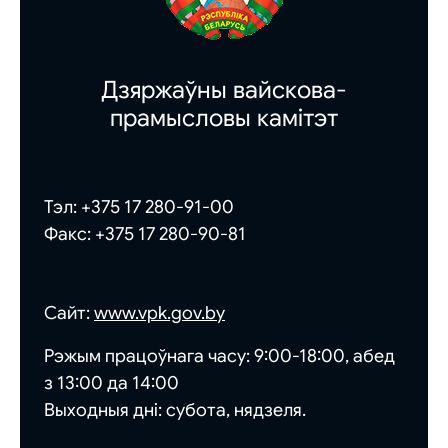
Дзяржаўны вайскова-
прамысловы камітэт
Тэл:
+375 17 280-91-00
Факс:
+375 17 280-90-81
Сайт:
www.vpk.gov.by
Рэжым
працоўнага часу
: 9:00-18:00, абед
з 13:00 да 14:00
Выходныя днi: субота, нядзеля.