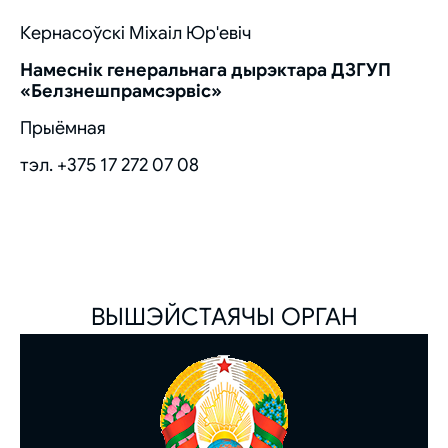
Кернасоўскі Міхаіл Юр'евіч
Намеснiк генеральнага дырэктара ДЗГУП
«Белзнешпрамсэрвіс»
Прыёмная
тэл.
+375 17 272 07 08
ВЫШЭЙСТАЯЧЫ ОРГАН