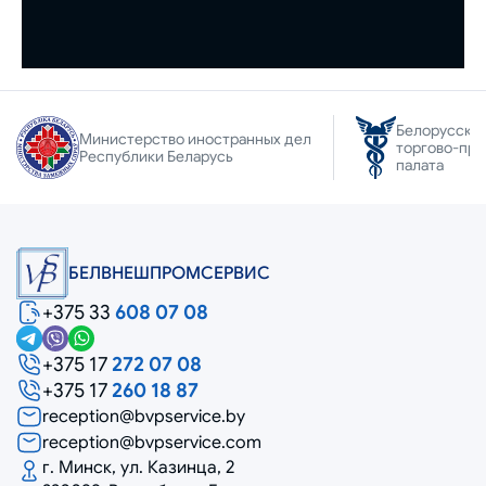
Белорусска
Министерство иностранных дел
торгово-пр
Республики Беларусь
палата
БЕЛВНЕШПРОМСЕРВИС
+375 33
608 07 08
+375 17
272 07 08
+375 17
260 18 87
reception@bvpservice.by
reception@bvpservice.com
г. Минск, ул. Казинца, 2