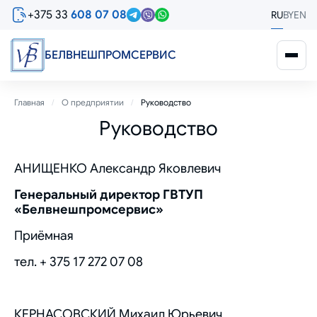
Перейти
+375 33
608 07 08
RU
BY
EN
к
основному
содержанию
БЕЛВНЕШПРОМСЕРВИС
Строка
Главная
О предприятии
Руководство
Руководство
навигации
АНИЩЕНКО Александр Яковлевич
Генеральный директор ГВТУП
«Белвнешпромсервис»
Приёмная
тел. + 375 17 272 07 08
КЕРНАСОВСКИЙ Михаил Юрьевич