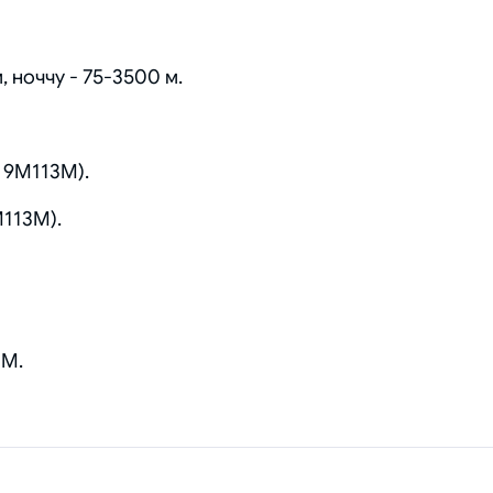
 ноччу - 75-3500 м.
г 9М113М).
М113М).
3М.