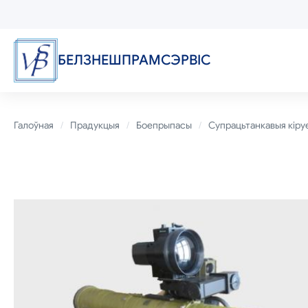
Перайсці
да
асноўнага
змесціва
БЕЛЗНЕШПРАМСЭРВIС
Breadcrumb
Галоўная
Прадукцыя
Боепрыпасы
Супрацьтанкавыя кіру