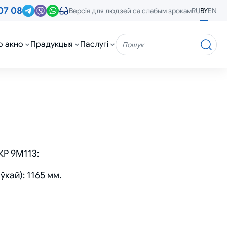
07 08
RU
BY
EN
Версія для людзей са слабым зрокам
о акно
Прадукцыя
Паслугі
Пошук
КР 9М113:
кай): 1165 мм.