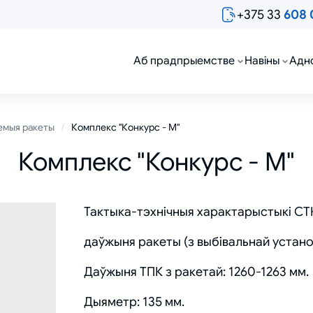
+375 33
608 
Аб прадпрыемстве
Навіны
Адн
емыя ракеты
Комплекс "Конкурс - М"
Комплекс "Конкурс - М"
Тактыка-тэхнічныя характарыстыкі СТ
даўжыня ракеты (з выбівальнай устаноў
Даўжыня ТПК з ракетай: 1260-1263 мм.
Дыяметр: 135 мм.