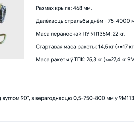
Размах крыла: 468 мм.
Далёкасць стральбы днём - 75-4000 м,
Маса пераноснай ПУ 9П135М: 22 кг.
Стартавая маса ракеты: 14,5 кг (<=17 к
Маса ракеты ў ТПК: 25,3 кг (<=27,4 кг 9
д вуглом 90°, з верагоднасцю 0,5-750-800 мм у 9М11