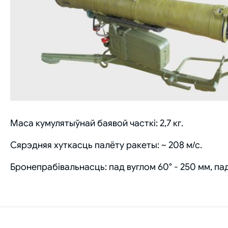
Маса кумулятыўнай баявой часткі: 2,7 кг.
Сярэдняя хуткасць палёту ракеты: ~ 208 м/с.
Бронепрабівальнасць: пад вуглом 60° - 250 мм, па