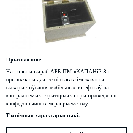
Прызначэнне
Настольны выраб АРБ-ПМ «КАПАНіР-8»
прызначаны для тэхнічнага абмежавання
выкарыстоўвання мабільных тэлефонаў на
кантралюемых тэрыторыях і пры правядзенні
канфідэнцыйных мерапрыемстваў.
Тэхнічныя характарыстыкі: