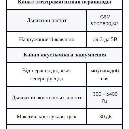
Канал электрамагнітнай перашкоды
GSM
Дыяпазон частот
900/1800,3G
Напружанне сілкавання
ад 3 да 5В
Канал акустычнага зашумлення
Від перашкоды, якая
моўнападоб
генерыруецца
ная
300 – 6400
Дыяпазон акустычных частот
Гц
Максімальны гукавы ціск
80 дБ