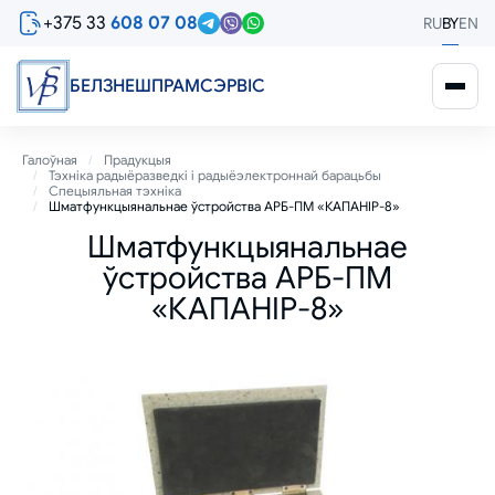
Перайсці
+375 33
608 07 08
RU
BY
EN
да
асноўнага
змесціва
БЕЛЗНЕШПРАМСЭРВIС
Breadcrumb
Галоўная
Прадукцыя
Тэхніка радыёразведкі і радыёэлектроннай барацьбы
Спецыяльная тэхніка
Шматфункцыянальнае ўстройства АРБ-ПМ «КАПАНІР-8»
Шматфункцыянальнае
ўстройства АРБ-ПМ
«КАПАНІР-8»