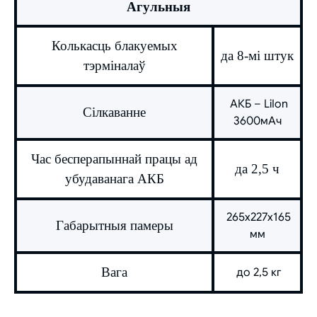
Агульныя
Колькасць блакуемых
да 8-мі штук
тэрміналаў
АКБ – LiIon
Сілкаванне
3600мАч
Час бесперапыннай працы ад
да 2,5 ч
убудаванага
АКБ
265х227х165
Габарытныя памеры
мм
Вага
до 2,5 кг