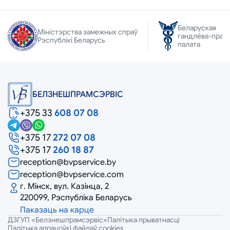
Беларуская
Міністэрства замежных спраў
гандлёва-прам
Рэспублікі Беларусь
палата
БЕЛЗНЕШПРАМСЭРВIС
+375 33
608 07 08
+375 17
272 07 08
+375 17
260 18 87
reception@bvpservice.by
reception@bvpservice.com
г. Мінск, вул. Казінца, 2
220099, Рэспубліка Беларусь
Паказаць на карце
ДЗГУП «Белзнешпрамсэрвіс»
Палітыка прыватнасці
Палітыка апрацоўкі файлаў cookies