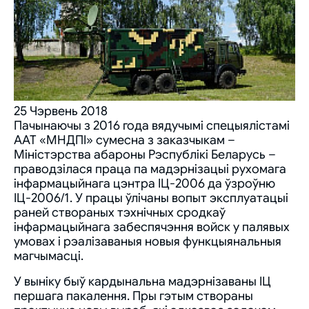
25 Чэрвень 2018
Пачынаючы з 2016 года вядучымі спецыялістамі
ААТ «МНДПІ» сумесна з заказчыкам –
Міністэрства абароны Рэспублікі Беларусь –
праводзілася праца па мадэрнізацыі рухомага
інфармацыйнага цэнтра ІЦ-2006 да ўзроўню
ІЦ-2006/1. У працы ўлічаны вопыт эксплуатацыі
раней створаных тэхнічных сродкаў
інфармацыйнага забеспячэння войск у палявых
умовах і рэалізаваныя новыя функцыянальныя
магчымасці.
У выніку быў кардынальна мадэрнізаваны ІЦ
першага пакалення. Пры гэтым створаны