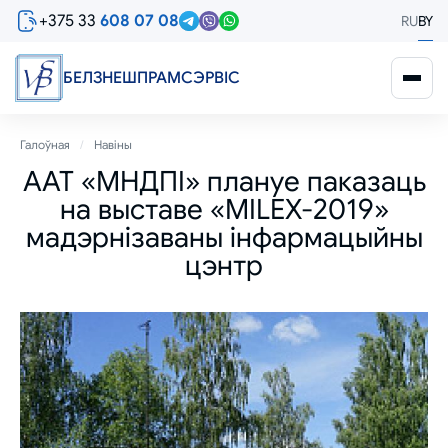
Перайсці
+375 33
608 07 08
RU
BY
да
асноўнага
змесціва
БЕЛЗНЕШПРАМСЭРВIС
Breadcrumb
Галоўная
Навіны
ААТ «МНДПІ» плануе паказаць
на выставе «MILEX-2019»
мадэрнізаваны інфармацыйны
цэнтр