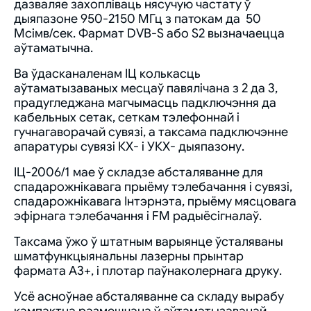
дазваляе захопліваць нясучую частату ў
дыяпазоне 950-2150 МГц з патокам да 50
Мсімв/сек. Фармат DVB-S або S2 вызначаецца
аўтаматычна.
Ва ўдасканаленам ІЦ колькасць
аўтаматызаваных месцаў павялічана з 2 да 3,
прадугледжана магчымасць падключэння да
кабельных сетак, сеткам тэлефоннай і
гучнагаворачай сувязі, а таксама падключэнне
апаратуры сувязі КХ- і УКХ- дыяпазону.
ІЦ-2006/1 мае ў складзе абсталяванне для
спадарожнікавага прыёму тэлебачання і сувязі,
спадарожнікавага Інтэрнэта, прыёму мясцовага
эфірнага тэлебачання і FM радыёсігналаў.
Таксама ўжо ў штатным варыянце ўсталяваны
шматфункцыянальны лазерны прынтар
фармата А3+, і плотар паўнаколернага друку.
Усё асноўнае абсталяванне са складу вырабу