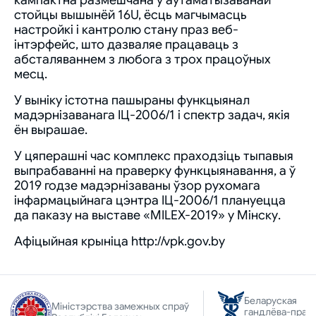
кампактна размешчана ў аўтаматызаванай
стойцы вышынёй 16U, ёсць магчымасць
настройкі і кантролю стану праз веб-
інтэрфейс, што дазваляе працаваць з
абсталяваннем з любога з трох працоўных
месц.
У выніку істотна пашыраны функцыянал
мадэрнізаванага ІЦ-2006/1 і спектр задач, якія
ён вырашае.
У цяперашні час комплекс праходзіць тыпавыя
выпрабаванні на праверку функцыянавання, а ў
2019 годзе мадэрнізаваны ўзор рухомага
інфармацыйнага цэнтра ІЦ-2006/1 плануецца
да паказу на выставе «MILEX-2019» у Мінску.
Афіцыйная крыніца http://vpk.gov.by
Беларуская
Міністэрства замежных спраў
гандлёва-прам