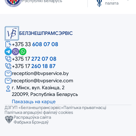
Рэспублікі Беларусь
палата
БЕЛЗНЕШПРАМСЭРВIС
+375 33
608 07 08
+375 17
272 07 08
+375 17
260 18 87
reception@bvpservice.by
reception@bvpservice.com
г. Мінск, вул. Казінца, 2
220099, Рэспубліка Беларусь
Паказаць на карце
ДЗГУП «Белзнешпрамсэрвіс»
Палітыка прыватнасці
Палітыка апрацоўкі файлаў cookies
Распрацоўка сайта
Фабрыка Брэндаў