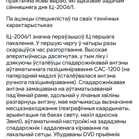
практычна новы выраб, які адказвае задачам
сённяшняга дня ІЦ-2006/1.
Па ацэнцы спецыялістаў па сваіх тэхнічных
характарыстыках
ІЦ-2006/1 значна пераўзышоў ІЦ першага
пакалення. У першую чаргу ў чатыры разы
скараціўся час разгортвання. Высокая
аператыўнасць дасягнутая, у тым ліку і
дзякуючы ўсталёўцы спадарожнікавай антэны
аўтаматычнага пазіцыяніравання САС-1200 (на
папярэдняй мадэлі ўсталёўвалася антэна
ручнога пазіцыяніравання). Спадарожнікавая
антэна замацавана на аўтаматызаванай
пад’ёмнай раме, здольнай у лічаныя хвіліны
разгарнуць антэну, мае магчымасць вызначэння
месцазнаходжання (геаграфічныя каардынаты,
арыентацыя па баках свету, нахіл адносна
Зямлі), аўтаматычнай настройкі на зададзены
спадарожнік і аддаленага кіравання па
лакальнай сетцы. Убудаваны DVD прыёмнік