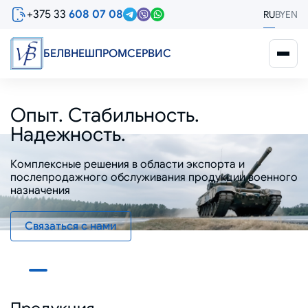
Перейти
+375 33
608 07 08
RU
BY
EN
к
основному
содержанию
БЕЛВНЕШПРОМСЕРВИС
Опыт. Стабильность.
Надежность.
Комплексные решения в области экспорта и
Комплексные решения в области экспорта и
послепродажного обслуживания продукции военного
послепродажного обслуживания продукции военного
назначения
назначения
Связаться с нами