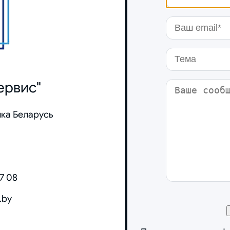
ервис"
ика Беларусь
07 08
.by