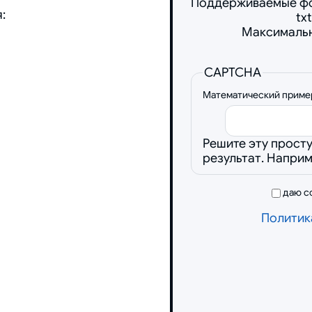
Поддерживаемые форм
:
txt
Максимальн
CAPTCHA
Математический пример 
Решите эту прост
результат. Наприме
даю с
Политик