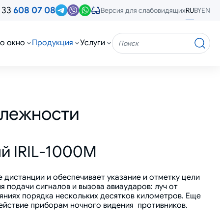
 33
608 07 08
RU
BY
EN
Версия для слабовидящих
о окно
Продукция
Услуги
Поиск
длежности
й IRIL-1000M
дистанции и обеспечивает указание и отметку цели
я подачи сигналов и вызова авиаударов: луч от
яниях порядка нескольких десятков километров. Еще
ействие приборам ночного видения противников.