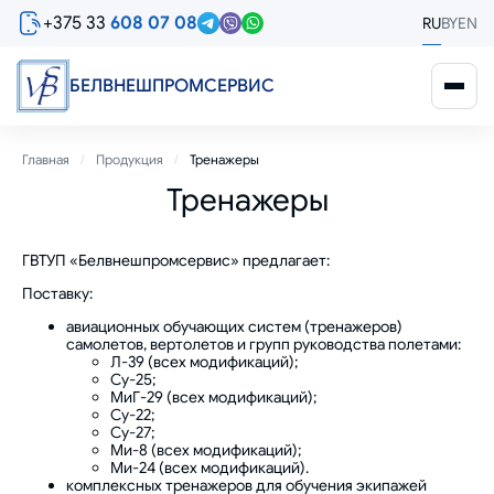
Перейти
+375 33
608 07 08
RU
BY
EN
к
основному
содержанию
БЕЛВНЕШПРОМСЕРВИС
Строка
Главная
Продукция
Тренажеры
Тренажеры
навигации
ГВТУП «Белвнешпромсервис» предлагает:
Поставку:
авиационных обучающих систем (тренажеров)
самолетов, вертолетов и групп руководства полетами:
Л-39 (всех модификаций);
Су-25;
МиГ-29 (всех модификаций);
Су-22;
Су-27;
Ми-8 (всех модификаций);
Ми-24 (всех модификаций).
комплексных тренажеров для обучения экипажей