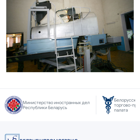
Белорусска
Министерство иностранных дел
торгово-пр
Республики Беларусь
палата