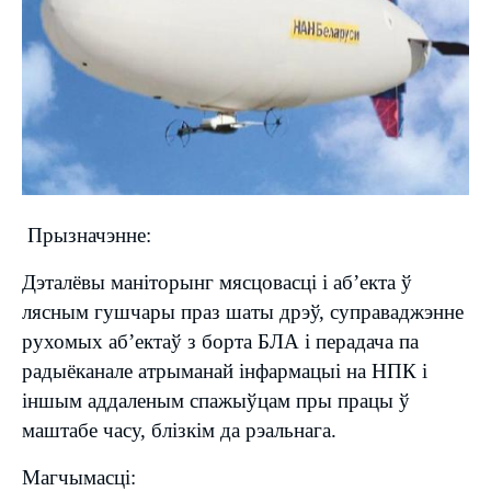
Прызначэнне:
Дэталёвы маніторынг мясцовасці і аб’екта ў
лясным гушчары праз шаты дрэў, суправаджэнне
рухомых аб’ектаў з борта БЛА і перадача па
радыёканале атрыманай інфармацыі на НПК і
іншым аддаленым спажыўцам пры працы ў
маштабе часу, блізкім да рэальнага.
Магчымасці: