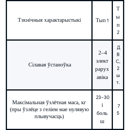
Т
ы
Тэхнічныя характарыстыкі
Тып
1
п
2
Д
2–4
В
элект
С,
Сілавая ўстаноўка
2
рарух
ш
авіка
т.
23–30
Максімальная ўзлётная маса, кг
і
7
(пры ўзлёце з геліем мае нулявую
боль
5
плывучасць)
ш