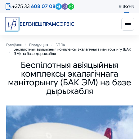
Перайсці
+375 33
608 07 08
RU
BY
EN
да
асноўнага
змесціва
БЕЛЗНЕШПРАМСЭРВIС
Breadcrumb
Галоўная
Прадукцыя
БПЛА
Беспілотныя авіяцыйныя комплексы экалагічнага маніторынгу (БАК
ЭМ) на базе дырыжабля
Беспілотныя авіяцыйныя
комплексы экалагічнага
маніторынгу (БАК ЭМ) на базе
дырыжабля