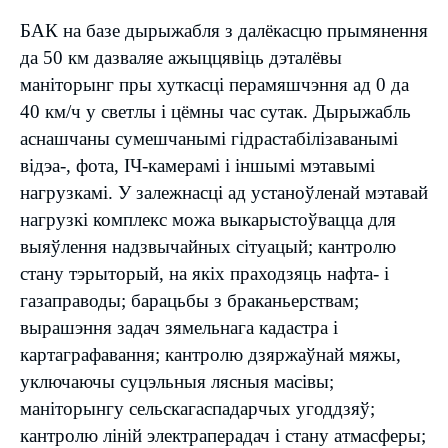
БАК на базе дырыжабля з далёкасцю прымянення
да 50 км дазваляе ажыццявіць дэталёвы
маніторынг пры хуткасці перамяшчэння ад 0 да
40 км/ч у светлы і цёмны час сутак. Дырыжабль
аснашчаны сумешчанымі гідрастабілізаванымі
відэа-, фота, ІЧ-камерамі і іншымі мэтавымі
нагрузкамі. У залежнасці ад устаноўленай мэтавай
нагрузкі комплекс можа выкарыстоўвацца для
выяўлення надзвычайных сітуацый; кантролю
стану тэрыторый, на якіх праходзяць нафта- і
газаправоды; барацьбы з браканьерствам;
вырашэння задач зямельнага кадастра і
картаграфавання; кантролю дзяржаўнай мяжы,
уключаючы суцэльныя лясныя масівы;
маніторынгу сельскагаспадарчых угоддзяў;
кантролю ліній электраперадач і стану атмасферы;