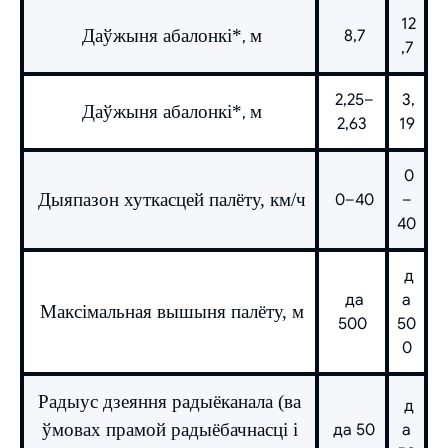
12
Даўжыня абалонкі*
м
8,7
,
,7
2,25–
3,
Даўжыня абалонкі*
м
,
2,63
19
0
Дыяпазон хуткасцей палёту, км/ч
0–40
–
40
д
да
а
Максімальная вышыня палёту, м
500
50
0
Радыус дзеяння радыёканала (ва
д
ўмовах прамой радыёбачнасці і
да 50
а