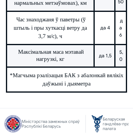
50
нармальных метэаўмовах), км
Час знаходжаня ў паветры (ў
д
штыль і пры хуткасці ветру да
да 4
а
6
3,7 м/с), ч
Максімальная маса мэтавай
5,
да 1,5
нагрузкі, кг
0
*Магчыма рэалізацыя БАК з абалонкай вялікіх
даўжыні і дыяметра
Беларуская
Міністэрства замежных спраў
гандлёва-прам
Рэспублікі Беларусь
палата