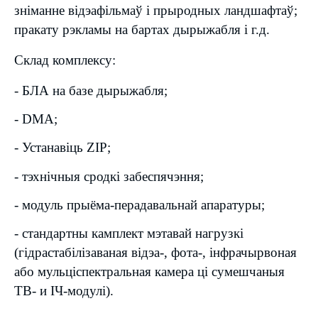
зніманне відэафільмаў і прыродных ландшафтаў;
пракату рэкламы на бартах дырыжабля і г.д.
Склад комплексу:
- БЛА на базе дырыжабля;
- DMA;
- Устанавіць ZIP;
- тэхнічныя сродкі забеспячэння;
- модуль прыёма-перадавальнай апаратуры;
- стандартны камплект мэтавай нагрузкі
(гідрастабілізаваная відэа-, фота-, інфрачырвоная
або мульціспектральная камера ці сумешчаныя
ТВ- и ІЧ-модулі).