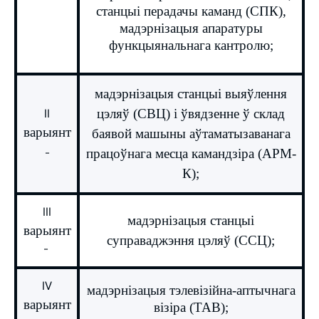
станцыі перадачы каманд (СПК),
мадэрнізацыя апаратуры
функцыянальнага кантролю;
мадэрнізацыя станцыі выяўлення
цэляў (СВЦ) і ўвядзенне ў склад
II
варыянт
баявой машыны аўтаматызаванага
-
працоўнага месца камандзіра (АРМ-
К);
III
мадэрнізацыя станцыі
варыянт
суправаджэння цэляў (ССЦ);
-
IV
мадэрнізацыя тэлевізійна-аптычнага
варыянт
візіра (ТАВ);