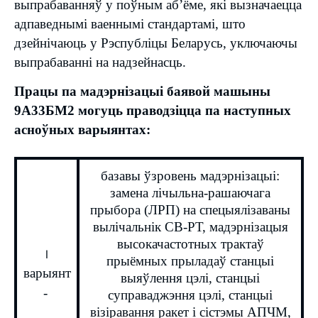
выпрабаванняў у поўным аб’ёме, які вызначаецца
адпаведнымі ваеннымі стандартамі, што
дзейнічаюць у Рэспубліцы Беларусь, уключаючы
выпрабаванні на надзейнасць.
Працы па мадэрнізацыі баявой машыны
9А33БМ2 могуць праводзіцца па наступных
асноўных варыянтах:
базавы ўзровень мадэрнізацыі:
замена лічыльна-рашаючага
прыбора (ЛРП) на спецыялізаваны
вылічальнік СВ-РТ, мадэрнізацыя
высокачастотных трактаў
I
прыёмных прыладаў станцыі
варыянт
выяўлення цэлі, станцыі
-
суправаджэння цэлі, станцыі
візіравання ракет і сістэмы АПЧМ,