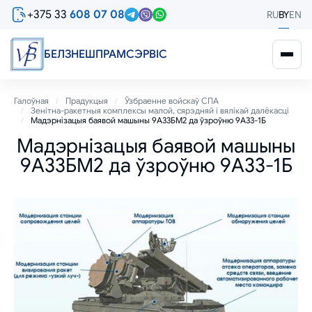
Перайсці
+375 33
608 07 08
RU
BY
EN
да
асноўнага
змесціва
БЕЛЗНЕШПРАМСЭРВIС
Breadcrumb
Галоўная
Прадукцыя
Ўзбраенне войскаў СПА
Зенітна-ракетныя комплексы малой, сярэдняй і вялікай далёкасці
Мадэрнізацыя баявой машыны 9А33БМ2 да ўзроўню 9А33-1Б
Мадэрнізацыя баявой машыны
9А33БМ2 да ўзроўню 9А33-1Б