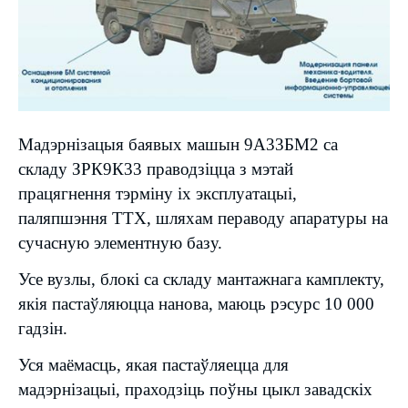
Мадэрнізацыя баявых машын 9А33БМ2 са
складу ЗРК9К33 праводзіцца з мэтай
працягнення тэрміну іх эксплуатацыі,
паляпшэння ТТХ, шляхам пераводу апаратуры на
сучасную элементную базу.
Усе вузлы, блокі са складу мантажнага камплекту,
якія пастаўляюцца нанова, маюць рэсурс 10 000
гадзін.
Уся маёмасць, якая пастаўляецца для
мадэрнізацыі, праходзіць поўны цыкл завадскіх