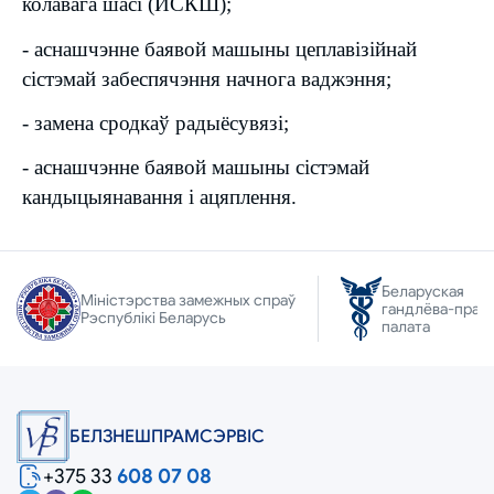
колавага шасі (ИСКШ);
- аснашчэнне баявой машыны цеплавізійнай
сістэмай забеспячэння начнога ваджэння;
- замена сродкаў радыёсувязі;
- аснашчэнне баявой машыны сістэмай
кандыцыянавання і ацяплення.
Беларуская
Міністэрства замежных спраў
гандлёва-прам
Рэспублікі Беларусь
палата
БЕЛЗНЕШПРАМСЭРВIС
+375 33
608 07 08