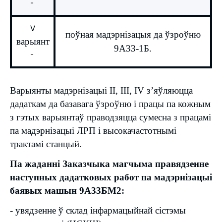
-
V
поўная мадэрнізацыя да ўзроўню
варыянт
9А33-1Б.
-
Варыянты мадэрнізацыі II, III, IV з’яўляюцца
дадаткам да базавага ўзроўню і працы па кожным
з гэтых варыянтаў праводзяцца сумесна з працамі
па мадэрнізацыі ЛРП і высокачастотнымі
трактамі станцый.
Па жаданні Заказчыка магчыма правядзенне
наступных дадатковых работ па мадэрнізацыі
баявых машын 9А33БМ2:
- увядзенне ў склад інфармацыйнай сістэмы