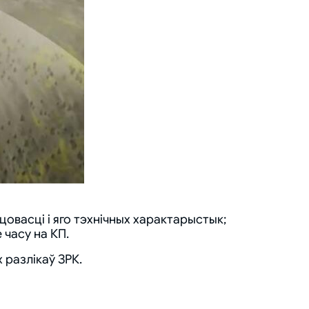
овасці і яго тэхнічных характарыстык;
часу на КП.
 разлікаў ЗРК.