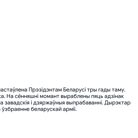
астаўлена Прэзідэнтам Беларусі тры гады таму.
а. На сённяшні момант выраблены пяць адзінак
а завадскія і дзяржаўныя выпрабаванні. Дырэктар
 ўзбраенне беларускай арміі.