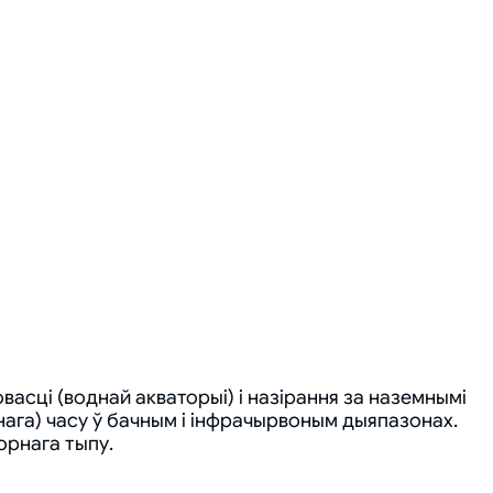
сці (воднай акваторыі) і назірання за наземнымі
льнага) часу ў бачным і інфрачырвоным дыяпазонах.
орнага тыпу.