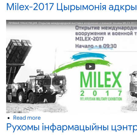
Milex-2017 Цырымонія адкр
БАК
«Шэршань»
Read more
about
Рухомы інфармацыйны цэнтр 
Milex-
2017