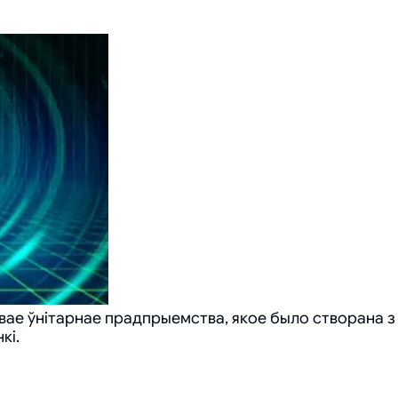
ае ўнітарнае прадпрыемства, якое было створана з
кі.