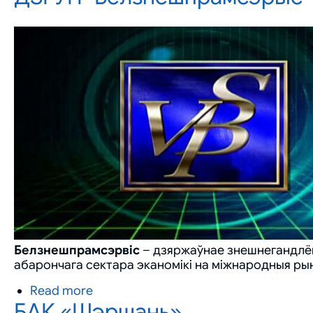
авіяцыйныя
комплексы
серыі
"Кондар"
Белзнешпрамсэрвіс
– дзяржаўнае знешнегандлёв
абарончага сектара эканомікі на міжнародныя рын
Read more
about
БАК «Шэршань»
ДЗГУП