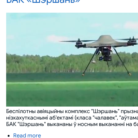
"Белзнешпрамсэрвіс"
Беспілотны авіяцыйны комплекс "Шэршань" прызнач
нізкахуткаснымі аб'ектамі (класа "чалавек", "аўта
БАК "Шэршань" выкананы ў носным выкананні на б
Read more
about