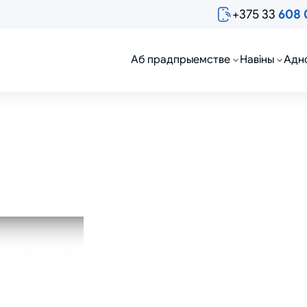
+375 33
608 
Аб прадпрыемстве
Навіны
Адн