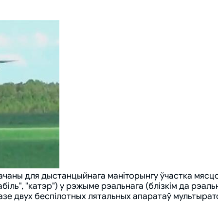
аны для дыстанцыйнага маніторынгу ўчастка мясцова
мабіль", "катэр") у рэжыме рэальнага (блізкім да рэа
азе двух беспілотных лятальных апаратаў мультырат