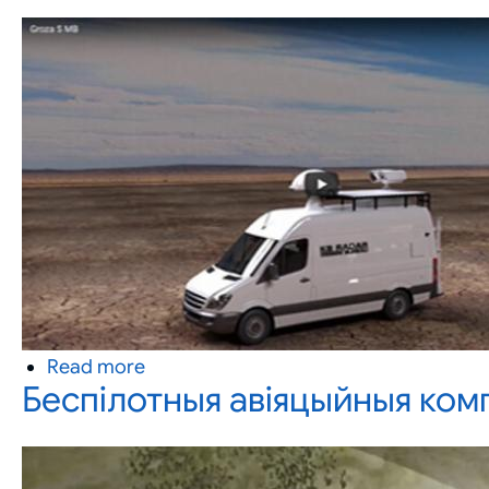
беларускай
арміі
Read more
about
Беспілотныя авіяцыйныя ком
Станцыя
радыёэлектроннай
барацьбы
з
БПЛА