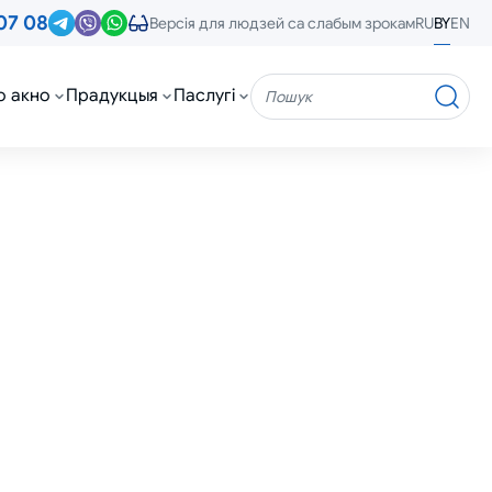
07 08
RU
BY
EN
Версія для людзей са слабым зрокам
о акно
Прадукцыя
Паслугі
Пошук