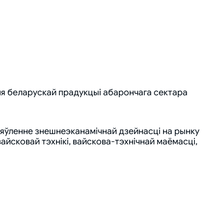
ня беларускай прадукцыі абарончага сектара
цяўленне знешнеэканамічнай дзейнасці на рынку
айсковай тэхнікі, вайскова-тэхнічнай маёмасці,