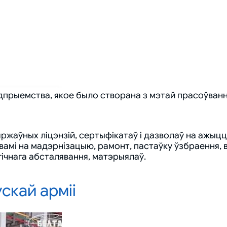
дпрыемства, якое было створана з мэтай прасоўван
ржаўных ліцэнзій, сертыфікатаў і дазволаў на ажыц
вамі на мадэрнізацыю, рамонт, пастаўку ўзбраення, в
ічнага абсталявання, матэрыялаў.
скай арміі