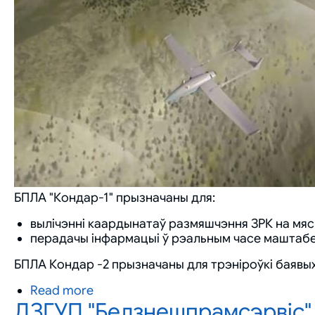
"Гроза-
С"
БПЛА "Кондар-1" прызначаны для:
вылічэнні каардынатаў размяшчэння ЗРК на мясц
перадачы інфармацыі ў рэальным часе маштабе 
БПЛА Кондар -2 прызначаны для трэніроўкі баявых
Read more
about
ДЗГУП "Белзнешпрамсэрвіс"
Беспілотныя