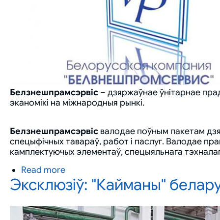
Белзнешпрамсэрвіс
– дзяржаўнае ўнітарнае пра
эканомікі на міжнародныя рынкі.
Белзнешпрамсэрвіс
валодае поўным пакетам дзя
спецыфічных тавараў, работ і паслуг. Валодае пра
камплектуючых элементаў, спецыяльнага тэхналаг
Read more
about
Эксклюзіў: "Кайманы" белару
Белзнешпрамсэрвіс