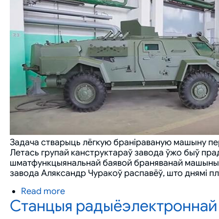
Задача стварыць лёгкую браніраваную машыну пер
Летась групай канструктараў завода ўжо быў пра
шматфункцыянальнай баявой браняванай машыны "К
завода Аляксандр Чуракоў распавёў, што днямі пл
Read more
about
Станцыя радыёэлектроннай 
Эксклюзіў:
"Кайманы"