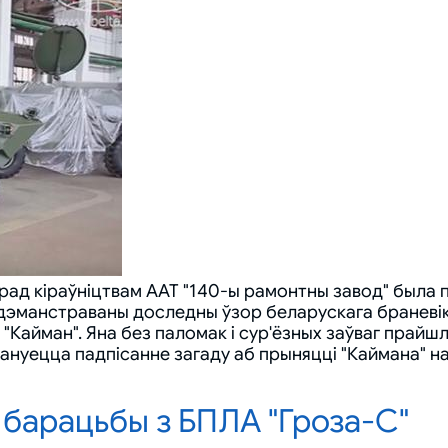
ад кіраўніцтвам ААТ "140-ы рамонтны завод" была п
дэманстраваны доследны ўзор беларускага браневік
айман". Яна без паломак і сур'ёзных заўваг прайшл
ануецца падпісанне загаду аб прыняцці "Каймана" на
барацьбы з БПЛА "Гроза-С"