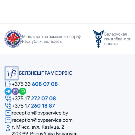
Беларуская
Міністэрства замежных спраў
гандлёва-прам
Рэспублікі Беларусь
палата
БЕЛЗНЕШПРАМСЭРВIС
+375 33
608 07 08
+375 17
272 07 08
+375 17
260 18 87
reception@bvpservice.by
reception@bvpservice.com
г. Мінск, вул. Казінца, 2
220099, Рэспубліка Беларусь