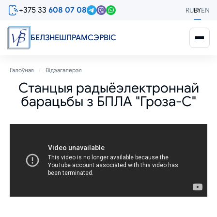
Перайсці
+375 33
608 07 08
RU
BY
EN
да
асноўнага
змесціва
БЕЛЗНЕШПРАМСЭРВIС
Breadcrumb
Галоўная
Відэагалерэя
Станцыя радыёэлектроннай
барацьбы з БПЛА "Гроза-С"