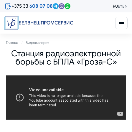
Перейти
+375 33
608 07 08
RU
BY
EN
к
основному
содержанию
БЕЛВНЕШПРОМСЕРВИС
Строка
Главная
Видеогалерея
Станция радиоэлектронной
навигации
борьбы с БПЛА «Гроза-С»