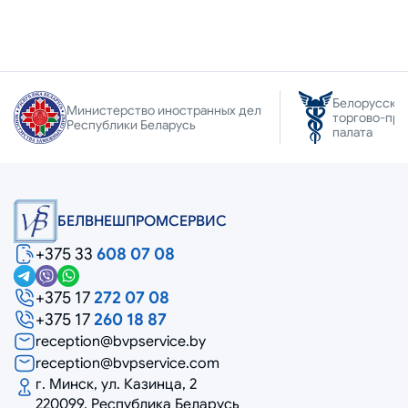
Белорусска
Министерство иностранных дел
торгово-пр
Республики Беларусь
палата
БЕЛВНЕШПРОМСЕРВИС
+375 33
608 07 08
+375 17
272 07 08
+375 17
260 18 87
reception@bvpservice.by
reception@bvpservice.com
г. Минск, ул. Казинца, 2
220099, Республика Беларусь