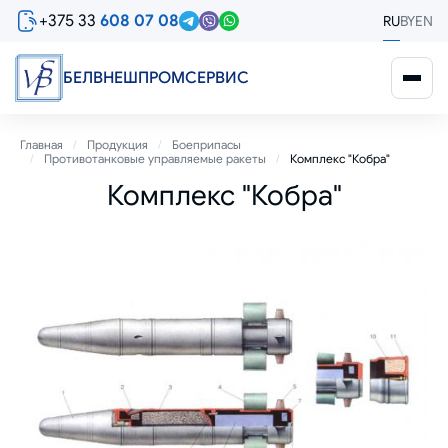
Перейти
+375 33
608 07 08
RU
BY
EN
к
основному
содержанию
БЕЛВНЕШПРОМСЕРВИС
Строка
Главная
Продукция
Боеприпасы
Противотанковые управляемые ракеты
Комплекс "Кобра"
навигации
Комплекс "Кобра"