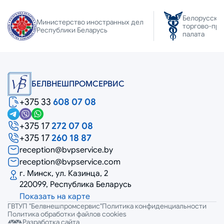
Белорусска
Министерство иностранных дел
торгово-пр
Республики Беларусь
палата
БЕЛВНЕШПРОМСЕРВИС
+375 33
608 07 08
+375 17
272 07 08
+375 17
260 18 87
reception@bvpservice.by
reception@bvpservice.com
г. Минск, ул. Казинца, 2
220099, Республика Беларусь
Показать на карте
ГВТУП "Белвнешпромсервис"
Политика конфиденциальности
Политика обработки файлов cookies
Разработка сайта