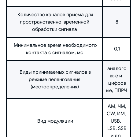
Количество каналов приема для
пространственно-временной
8
обработки сигнала
Минимальное время необходимого
0,1
контакта с сигналом, мс
аналого
Виды принимаемых сигналов в
вые и
режиме пеленгования
цифров
(местоопределения)
ые, ППРЧ
АМ, ЧМ,
CW, ИМ,
Вид модуляции
USB,
LSB, SSB
и др.