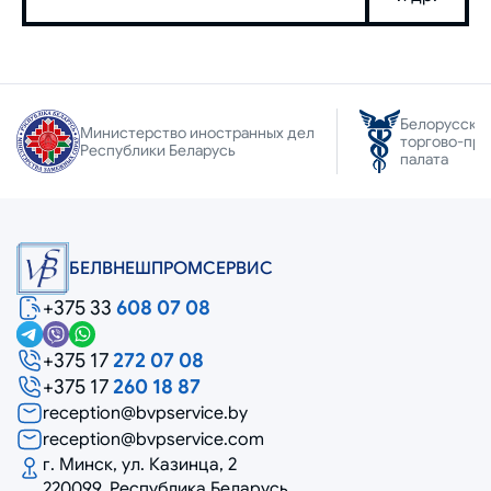
Белорусска
Министерство иностранных дел
торгово-пр
Республики Беларусь
палата
БЕЛВНЕШПРОМСЕРВИС
+375 33
608 07 08
+375 17
272 07 08
+375 17
260 18 87
reception@bvpservice.by
reception@bvpservice.com
г. Минск, ул. Казинца, 2
220099, Республика Беларусь