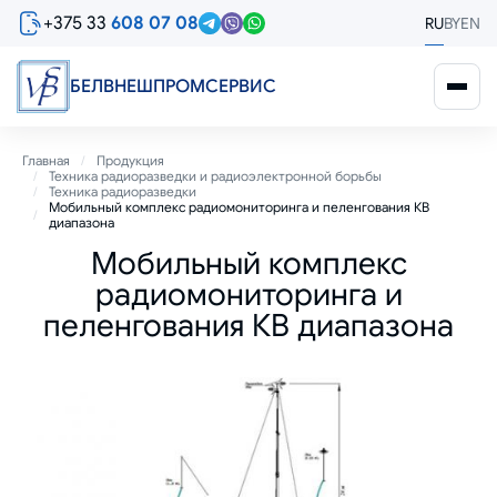
Перейти
+375 33
608 07 08
RU
BY
EN
к
основному
содержанию
БЕЛВНЕШПРОМСЕРВИС
Строка
Главная
Продукция
Техника радиоразведки и радиоэлектронной борьбы
навигации
Техника радиоразведки
Мобильный комплекс радиомониторинга и пеленгования КВ
диапазона
Мобильный комплекс
радиомониторинга и
пеленгования КВ диапазона