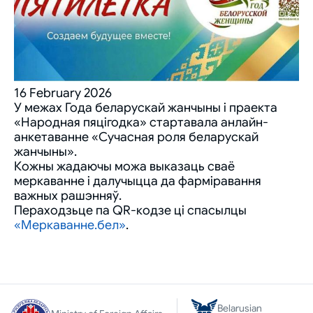
16 February 2026
У межах Года беларускай жанчыны і праекта
«Народная пяцігодка» стартавала анлайн-
анкетаванне «Сучасная роля беларускай
жанчыны».
Кожны жадаючы можа выказаць сваё
меркаванне і далучыцца да фарміравання
важных рашэнняў.
Пераходзьце па QR-кодзе ці спасылцы
«Меркаванне.бел»
.
Belarusian