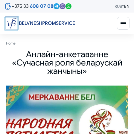
Skip
+375 33
608 07 08
RU
BY
EN
to
main
content
BELVNESHPROMSERVICE
Breadcrumb
Home
Анлайн-анкетаванне
«Сучасная роля беларускай
жанчыны»