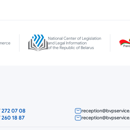
National Center of Legislation
merce
and Legal Information
of the Republic of Belarus
7
272 07 08
reception@bvpservice
7
260 18 87
reception@bvpservic