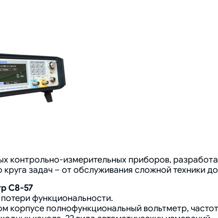
ных контрольно-измерительных приборов, разрабо
круга задач – от обслуживания сложной техники до
р С8-57
з потери функциональности.
м корпусе полнофункциональный вольтметр, частото