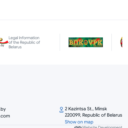
Legal Information
of the Republic of
Belarus
2 Kazintsa St., Minsk
.by
220099, Republic of Belarus
e.com
Show on map
Website Development