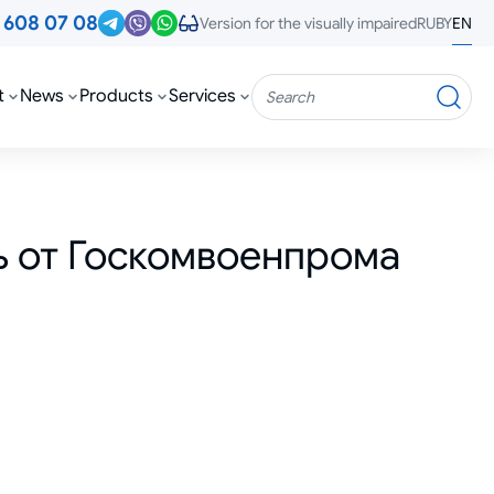
3
608 07 08
RU
BY
EN
Version for the visually impaired
t
News
Products
Services
Search
ь от Госкомвоенпрома