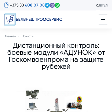
Перейти
+375 33
608 07 08
RU
BY
EN
к
основному
содержанию
БЕЛВНЕШПРОМСЕРВИС
Строка
Главная
Новости
Дистанционный контроль:
навигации
боевые модули «АДУНОК» от
Госкомвоенпрома на защите
рубежей