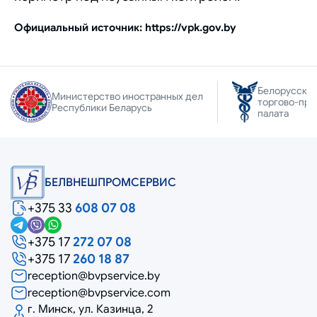
Официальный источник: https://vpk.gov.by
Белорусская
Министерство иностранных дел
торгово-пр
Республики Беларусь
палата
БЕЛВНЕШПРОМСЕРВИС
+375 33
608 07 08
+375 17
272 07 08
+375 17
260 18 87
reception@bvpservice.by
reception@bvpservice.com
г. Минск, ул. Казинца, 2