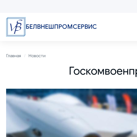
Перейти
к
основному
содержанию
БЕЛВНЕШПРОМСЕРВИС
Строка
Главная
Новости
Госкомвоенп
навигации