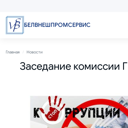
Перейти
к
основному
содержанию
БЕЛВНЕШПРОМСЕРВИС
Строка
Главная
Новости
Заседание комиссии 
навигации