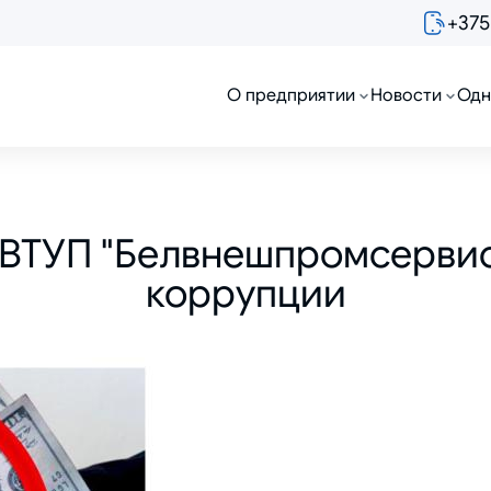
+375
О предприятии
Новости
Одн
ГВТУП "Белвнешпромсервис
коррупции