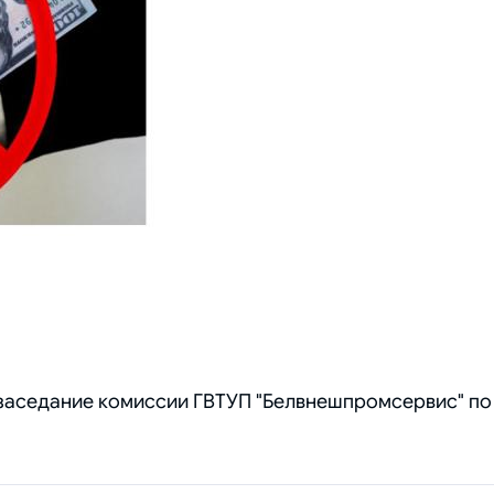
ся заседание комиссии ГВТУП "Белвнешпромсервис" п